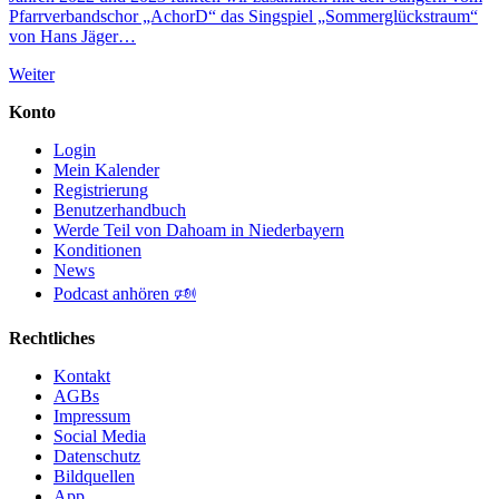
Pfarrverbandschor „AchorD“ das Singspiel „Sommerglückstraum“
von Hans Jäger…
Weiter
Konto
Login
Mein Kalender
Registrierung
Benutzerhandbuch
Werde Teil von Dahoam in Niederbayern
Konditionen
News
Podcast anhören 🕬
Rechtliches
Kontakt
AGBs
Impressum
Social Media
Datenschutz
Bildquellen
App