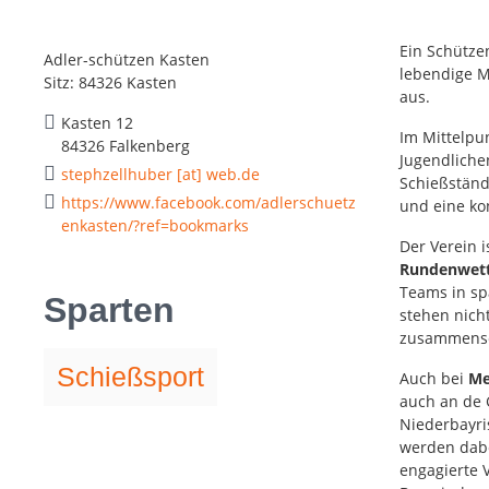
Ein Schütze
Adler-schützen Kasten
lebendige M
Sitz: 84326 Kasten
aus.
Kasten 12
Im Mittelpu
84326 Falkenberg
Jugendliche
stephzellhuber [at] web.de
Schießständ
https://www.facebook.com/adlerschuetz
und eine ko
enkasten/?ref=bookmarks
Der Verein i
Rundenwet
Teams in sp
Sparten
stehen nich
zusammensei
Schießsport
Auch bei
Me
auch an de G
Niederbayri
werden dabe
engagierte V