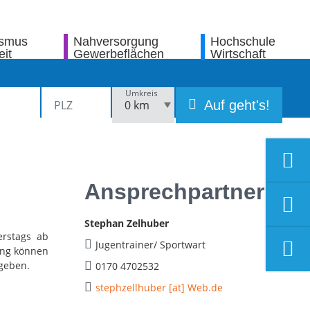
ismus
Nahversorgung
Hochschule
eit
Gewerbeflächen
Wirtschaft
Umkreis
Auf geht's!
Ansprechpartner
Stephan Zelhuber
nerstags ab
Jugentrainer/ Sportwart
ning können
geben.
0170 4702532
stephzellhuber [at] Web.de