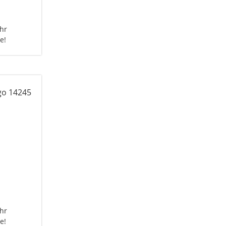
Uhr
e!
Uhr
e!