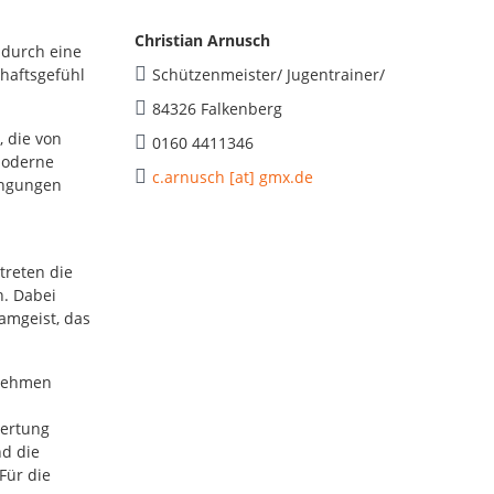
Christian Arnusch
 durch eine
haftsgefühl
Schützenmeister/ Jugentrainer/
84326 Falkenberg
, die von
0160 4411346
Moderne
c.arnusch [at] gmx.de
ingungen
treten die
. Dabei
amgeist, das
 nehmen
wertung
nd die
Für die