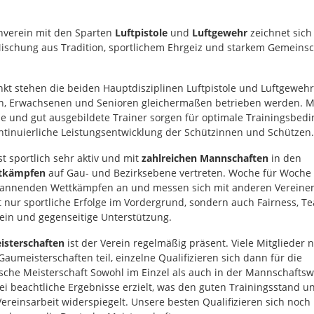
nverein mit den Sparten
Luftpistole
und
Luftgewehr
zeichnet sich
ischung aus Tradition, sportlichem Ehrgeiz und starkem Gemeinsc
nkt stehen die beiden Hauptdisziplinen Luftpistole und Luftgewehr
n, Erwachsenen und Senioren gleichermaßen betrieben werden. 
e und gut ausgebildete Trainer sorgen für optimale Trainingsbed
ntinuierliche Leistungsentwicklung der Schützinnen und Schützen.
st sportlich sehr aktiv und mit
zahlreichen Mannschaften
in den
tkämpfen
auf Gau- und Bezirksebene vertreten. Woche für Woche 
annenden Wettkämpfen an und messen sich mit anderen Vereinen
t nur sportliche Erfolge im Vordergrund, sondern auch Fairness, Te
n und gegenseitige Unterstützung.
isterschaften
ist der Verein regelmäßig präsent. Viele Mitglieder
aumeisterschaften teil, einzelne Qualifizieren sich dann für die
sche Meisterschaft Sowohl im Einzel als auch in der Mannschafts
i beachtliche Ergebnisse erzielt, was den guten Trainingsstand u
ereinsarbeit widerspiegelt. Unsere besten Qualifizieren sich noch 