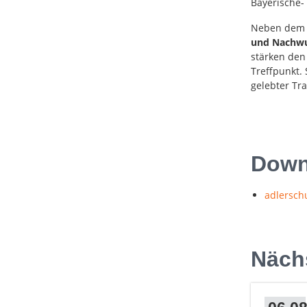
Bayerische-
Neben dem s
und Nachwu
stärken den
Treffpunkt. 
gelebter Tr
Downl
adlersch
Näch