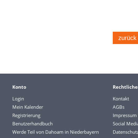
zurück
Konto
Rechtliche
Login
Kontakt
Mein Kalender
AGBs
Registrierung
Impressum
Benutzerhandbuch
Social Medi
Werde Teil von Dahoam in Niederbayern
Datenschut