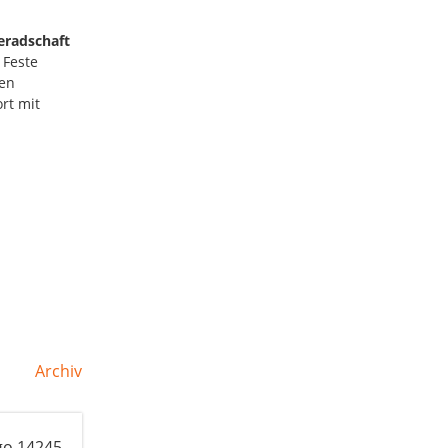
radschaft
 Feste
len
rt mit
Archiv