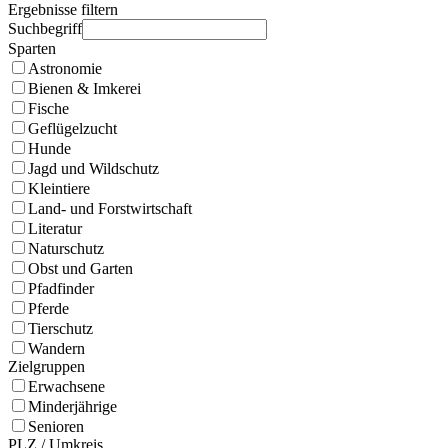
Ergebnisse filtern
Suchbegriff
Sparten
Astronomie
Bienen & Imkerei
Fische
Geflügelzucht
Hunde
Jagd und Wildschutz
Kleintiere
Land- und Forstwirtschaft
Literatur
Naturschutz
Obst und Garten
Pfadfinder
Pferde
Tierschutz
Wandern
Zielgruppen
Erwachsene
Minderjährige
Senioren
PLZ / Umkreis