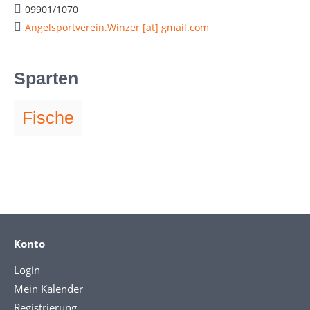
09901/1070
Angelsportverein.Winzer [at] gmail.com
Sparten
Fische
Konto
Login
Mein Kalender
Registrierung