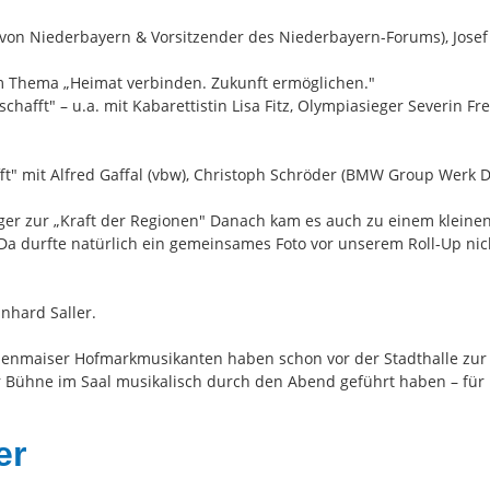
von Niederbayern & Vorsitzender des Niederbayern-Forums), Josef 
um Thema „Heimat verbinden. Zukunft ermöglichen."
fft" – u.a. mit Kabarettistin Lisa Fitz, Olympiasieger Severin Fre
" mit Alfred Gaffal (vbw), Christoph Schröder (BMW Group Werk Din
nger zur „Kraft der Regionen" Danach kam es auch zu einem klein
a durfte natürlich ein gemeinsames Foto vor unserem Roll-Up nich
nhard Saller.
odenmaiser Hofmarkmusikanten haben schon vor der Stadthalle zu
Bühne im Saal musikalisch durch den Abend geführt haben – für un
er