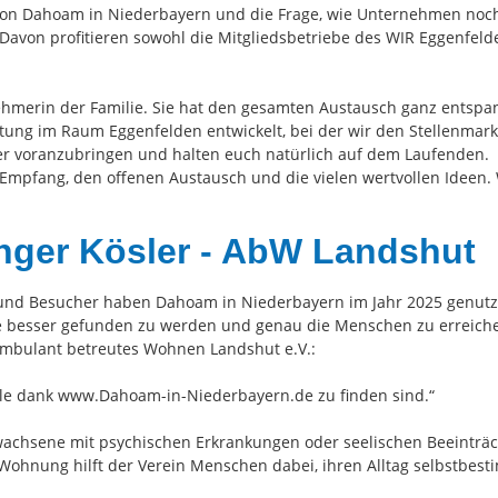
 von Dahoam in Niederbayern und die Frage, wie Unternehmen noc
 Davon profitieren sowohl die Mitgliedsbetriebe des WIR Eggenfe
ehmerin der Familie. Sie hat den gesamten Austausch ganz entspan
ltung im Raum Eggenfelden entwickelt, bei der wir den Stellenma
ter voranzubringen und halten euch natürlich auf dem Laufenden.
Empfang, den offenen Austausch und die vielen wertvollen Ideen.
nger Kösler - AbW Landshut
und Besucher haben Dahoam in Niederbayern im Jahr 2025 genutzt. 
e besser gefunden zu werden und genau die Menschen zu erreiche
Ambulant betreutes Wohnen Landshut e.V.:
oogle dank www.Dahoam-in-Niederbayern.de zu finden sind.“
achsene mit psychischen Erkrankungen oder seelischen Beeinträc
 Wohnung hilft der Verein Menschen dabei, ihren Alltag selbstbest