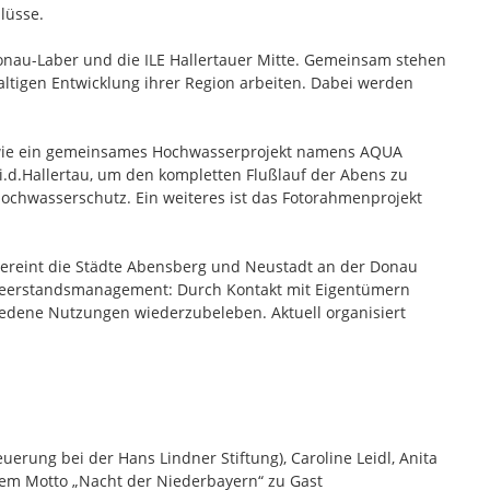
lüsse.
 Donau-Laber und die ILE Hallertauer Mitte. Gemeinsam stehen
tigen Entwicklung ihrer Region arbeiten. Dabei werden
ten wie ein gemeinsames Hochwasserprojekt namens AQUA
d.Hallertau, um den kompletten Flußlauf der Abens zu
chwasserschutz. Ein weiteres ist das Fotorahmenprojekt
S vereint die Städte Abensberg und Neustadt an der Donau
 Leerstandsmanagement: Durch Kontakt mit Eigentümern
edene Nutzungen wiederzubeleben. Aktuell organisiert
erung bei der Hans Lindner Stiftung), Caroline Leidl, Anita
dem Motto „Nacht der Niederbayern“ zu Gast