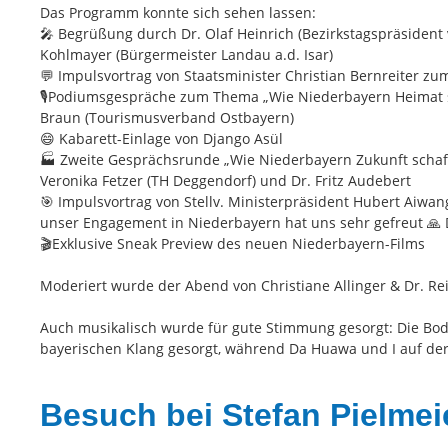
Das Programm konnte sich sehen lassen:
🎤 Begrüßung durch Dr. Olaf Heinrich (Bezirkstagspräsident 
Kohlmayer (Bürgermeister Landau a.d. Isar)
💬 Impulsvortrag von Staatsminister Christian Bernreiter z
🎙️Podiumsgespräche zum Thema „Wie Niederbayern Heimat scha
Braun (Tourismusverband Ostbayern)
😄 Kabarett-Einlage von Django Asül
🏭 Zweite Gesprächsrunde „Wie Niederbayern Zukunft schafft
Veronika Fetzer (TH Deggendorf) und Dr. Fritz Audebert
🎯 Impulsvortrag von Stellv. Ministerpräsident Hubert Aiwa
unser Engagement in Niederbayern hat uns sehr gefreut 🙏 D
🎬Exklusive Sneak Preview des neuen Niederbayern-Films
Moderiert wurde der Abend von Christiane Allinger & Dr. Rei
Auch musikalisch wurde für gute Stimmung gesorgt: Die B
bayerischen Klang gesorgt, während Da Huawa und I auf der 
Besuch bei Stefan Pielmei