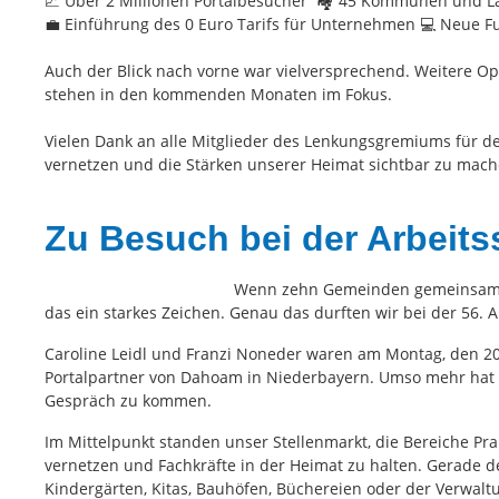
📈 Über 2 Millionen Portalbesucher 🏘️ 45 Kommunen und L
💼 Einführung des 0 Euro Tarifs für Unternehmen 💻 Neue Fu
Auch der Blick nach vorne war vielversprechend. Weitere 
stehen in den kommenden Monaten im Fokus.
Vielen Dank an alle Mitglieder des Lenkungsgremiums für d
vernetzen und die Stärken unserer Heimat sichtbar zu mach
Zu Besuch bei der Arbeitss
Wenn zehn Gemeinden gemeinsam an 
das ein starkes Zeichen. Genau das durften wir bei der 56. A
Caroline Leidl und Franzi Noneder waren am Montag, den 20. J
Portalpartner von Dahoam in Niederbayern. Umso mehr hat e
Gespräch zu kommen.
Im Mittelpunkt standen unser Stellenmarkt, die Bereiche Pr
vernetzen und Fachkräfte in der Heimat zu halten. Gerade 
Kindergärten, Kitas, Bauhöfen, Büchereien oder der Verwalt