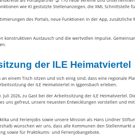
andkreise als Portalpartner 🤝 170 neue Vereine und Unternehmen
nktionen wie KI gestützte Stellenanzeigen, die XML Schnittstelle 
Optimierungen des Portals, neue Funktionen in der App, zusätzli
en konstruktiven Austausch und die wertvollen Impulse. Gemeinsam
en.
itzung der ILE Heimatviertel
einem Tisch sitzen und sich einig sind, dass eine regionale Plat
rbeitssitzung der ILE Heimatviertel in Iggensbach erleben.
uli 2026, zu Gast bei der Arbeitssitzung der ILE Heimatviertel. Di
s uns gefreut, unsere neuesten Entwicklungen vorstellen und mi
aktika und Ferienjobs sowie unsere Mission als Hans Lindner Stift
deshalb wünschen wir uns, dass alle Kommunen den Stellenmarkt ak
ung sowie für Praktikums- und Ferienjobangebote.