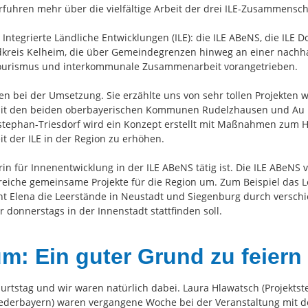
fuhren mehr über die vielfältige Arbeit der drei ILE-Zusammensch
 Integrierte Ländliche Entwicklungen (ILE): die ILE ABeNS, die ILE
eis Kelheim, die über Gemeindegrenzen hinweg an einer nachhal
 Tourismus und interkommunale Zusammenarbeit vorangetrieben.
onen bei der Umsetzung. Sie erzählte uns von sehr tollen Projek
it den beiden oberbayerischen Kommunen Rudelzhausen und Au i.
tephan-Triesdorf wird ein Konzept erstellt mit Maßnahmen zum Ho
 der ILE in der Region zu erhöhen.
erin für Innenentwicklung in der ILE ABeNS tätig ist. Die ILE ABeN
reiche gemeinsame Projekte für die Region um. Zum Beispiel das
t Elena die Leerstände in Neustadt und Siegenburg durch verschi
donnerstags in der Innenstadt stattfinden soll.
m: Ein guter Grund zu feiern
tstag und wir waren natürlich dabei. Laura Hlawatsch (Projektsteu
iederbayern) waren vergangene Woche bei der Veranstaltung mit 