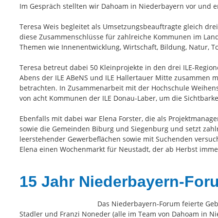
Im Gespräch stellten wir Dahoam in Niederbayern vor und er
Teresa Weis begleitet als Umsetzungsbeauftragte gleich drei
diese Zusammenschlüsse für zahlreiche Kommunen im Landkr
Themen wie Innenentwicklung, Wirtschaft, Bildung, Natur,
Teresa betreut dabei 50 Kleinprojekte in den drei ILE-Regi
Abens der ILE ABeNS und ILE Hallertauer Mitte zusammen m
betrachten. In Zusammenarbeit mit der Hochschule Weihens
von acht Kommunen der ILE Donau-Laber, um die Sichtbarkeit
Ebenfalls mit dabei war Elena Forster, die als Projektmanag
sowie die Gemeinden Biburg und Siegenburg und setzt zahl
leerstehender Gewerbeflächen sowie mit Suchenden versuch
Elena einen Wochenmarkt für Neustadt, der ab Herbst immer 
15 Jahr Niederbayern-Foru
Das Niederbayern-Forum feierte Gebur
Stadler und Franzi Noneder (alle im Team von Dahoam in N