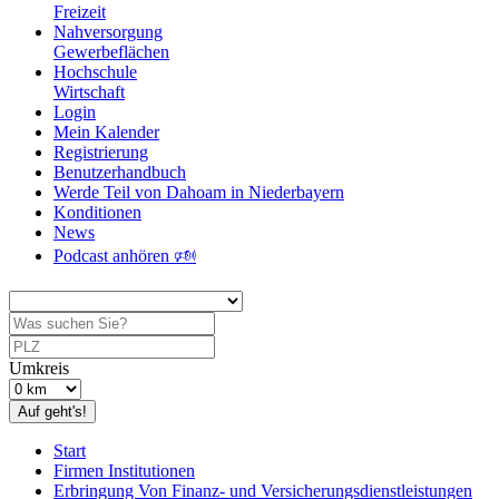
Freizeit
Nahversorgung
Gewerbeflächen
Hochschule
Wirtschaft
Login
Mein Kalender
Registrierung
Benutzerhandbuch
Werde Teil von Dahoam in Niederbayern
Konditionen
News
Podcast anhören 🕬
Umkreis
Auf geht's!
Start
Firmen Institutionen
Erbringung Von Finanz- und Versicherungsdienstleistungen