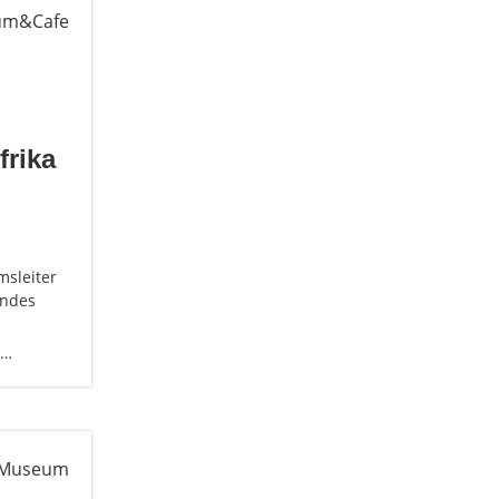
frika
sleiter
endes
d…