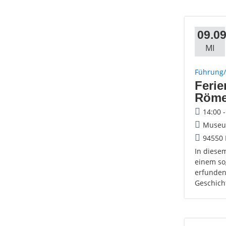
09.09
MI
Führung/
Feri
Röme
14:00 
Museum
94550 
In diese
einem so
erfunden
Geschicht