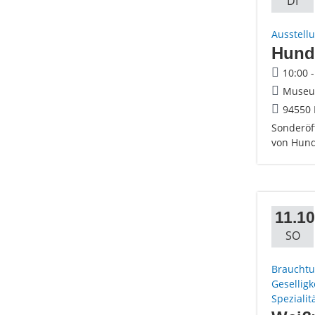
DI
Ausstell
Hund
10:00 
Museum
94550 
Sonderöf
von Hund
11.10
SO
Brauchtu
Geselligk
Spezialit