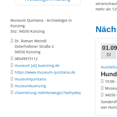
veranschaul
mehr als 12
Museum Quintana - Archäologie in
Künzing
Näch
Sitz: 94550 Künzing
Dr. Roman Weindl
Osterhofener Straße 2
01.09
94550 Künzing
DI
08549973112
museum [at] kuenzing.de
Ausstell
https://www.museum-quintana.de
Hund
museumquintana
10:00 
museumkuenzing
Museum
channel/ucg-redmteswrgps7wxhydeq
94550 
Sonderöf
von Hund