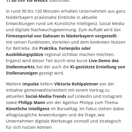
17:00 Uhr via WebEX
stattfindet.
In rund 90 bis 120 Minuten erhalten Unternehmen aus ganz
Niederbayern praxisnahe Einblicke in aktuelle
Entwicklungen rund um Künstliche Intelligenz, Social Media
und digitale Nachwuchsgewinnung. Zum Auftakt wird das
Firmenportal von Dahoam in Niederbayern vorgestellt
-
mit seinen Funktionen, Vorteilen und dem konkreten Nutzen
für Betriebe, die
Praktika, Ferienjobs oder
Ausbildungsplätze
regional sichtbar machen möchten.
Ergänzt wird dieser Teil durch eine kurze
Live-Demo des
Stellenmarkts
, bei der auch die
KI-gestützte Erstellung von
Stellenanzeigen
gezeigt wird.
Weitere
Impulse
liefern
Viktoria Kohlpaintner
von der
Initiative gemeinwohlorientiert mit einem Vortrag zu
aktuellen
Social-Media-Trends
auf LinkedIn und Instagram
sowie
Philipp Mann
von der Agentur Philipp zum Thema
Künstliche Intelligenz
im Büroalltag. Im Fokus stehen dabei
alltagstaugliche Anwendungen und die Frage, wie
Unternehmen digitale Werkzeuge sinnvoll und strategisch
für sich nutzen können.