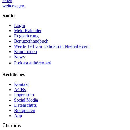
teilen
weitersagen
Konto
Login
Mein Kalender
Registrierung
Benutzerhandbuch
Werde Teil von Dahoam in Niederbayern
Konditionen
News
Podcast anhören 🕬
Rechtliches
Kontakt
AGBs
Impressum
Social Media
Datenschutz
Bildquellen
App
Über uns