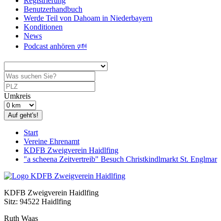
Registrierung
Benutzerhandbuch
Werde Teil von Dahoam in Niederbayern
Konditionen
News
Podcast anhören 🕬
Umkreis
Auf geht's!
Start
Vereine Ehrenamt
KDFB Zweigverein Haidlfing
"a scheena Zeitvertreib" Besuch Christkindlmarkt St. Englmar
KDFB Zweigverein Haidlfing
Sitz: 94522 Haidlfing
Ruth Waas