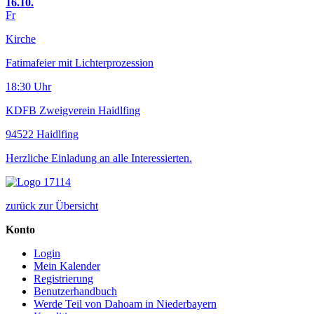
16.10.
Fr
Kirche
Fatimafeier mit Lichterprozession
18:30 Uhr
KDFB Zweigverein Haidlfing
94522 Haidlfing
Herzliche Einladung an alle Interessierten.
zurück zur Übersicht
Konto
Login
Mein Kalender
Registrierung
Benutzerhandbuch
Werde Teil von Dahoam in Niederbayern