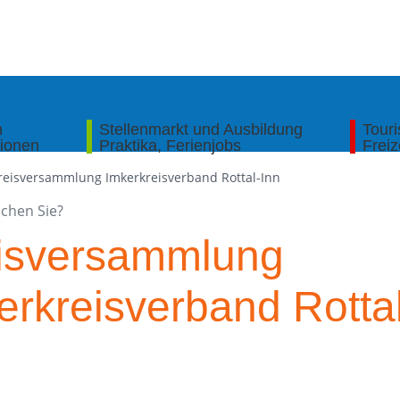
n
Stellenmarkt und Ausbildung
Tour
tionen
Praktika, Ferienjobs
Freiz
reisversammlung Imkerkreisverband Rottal-Inn
isversammlung
erkreisverband Rottal