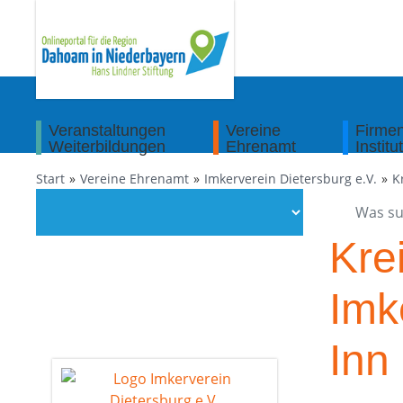
Veranstaltungen
Vereine
Firme
Weiterbildungen
Ehrenamt
Institu
Start
Vereine Ehrenamt
Imkerverein Dietersburg e.V.
K
Kre
Imk
Inn