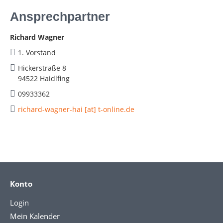
Ansprechpartner
Richard Wagner
1. Vorstand
Hickerstraße 8
94522 Haidlfing
09933362
richard-wagner-hai [at] t-online.de
Konto
Login
Mein Kalender