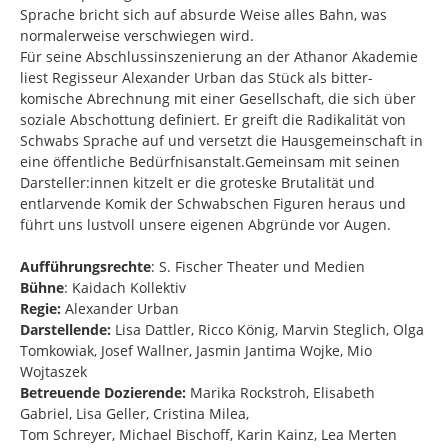
Sprache bricht sich auf absurde Weise alles Bahn, was
normalerweise verschwiegen wird.
Für seine Abschlussinszenierung an der Athanor Akademie
liest Regisseur Alexander Urban das Stück als bitter-
komische Abrechnung mit einer Gesellschaft, die sich über
soziale Abschottung definiert. Er greift die Radikalität von
Schwabs Sprache auf und versetzt die Hausgemeinschaft in
eine öffentliche Bedürfnisanstalt.Gemeinsam mit seinen
Darsteller:innen kitzelt er die groteske Brutalität und
entlarvende Komik der Schwabschen Figuren heraus und
führt uns lustvoll un­sere eigenen Abgründe vor Augen.
Aufführungsrechte
: S. Fischer Theater und Medien
Bühne
: Kaidach Kollektiv
Regie:
Alexander Urban
Darstellende:
Lisa Dattler, Ricco König, Marvin Steglich, Olga
Tomkowiak, Josef Wallner, Jasmin Jantima Wojke, Mio
Wojtaszek
Betreuende Dozierende:
Marika Rockstroh, Elisabeth
Gabriel, Lisa Geller, Cristina Milea,
Tom Schreyer, Michael Bischoff, Karin Kainz, Lea Merten