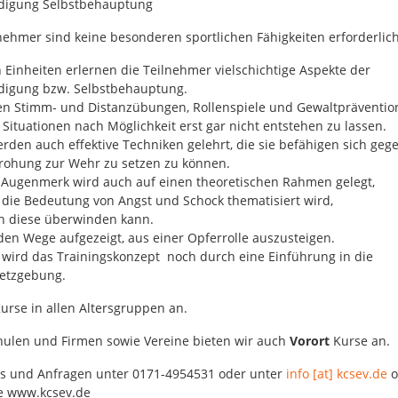
idigung Selbstbehauptung
lnehmer sind keine besonderen sportlichen Fähigkeiten erforderlich
 Einheiten erlernen die Teilnehmer vielschichtige Aspekte der
idigung bzw. Selbstbehauptung.
en Stimm- und Distanzübungen, Rollenspiele und Gewaltprävent
Situationen nach Möglichkeit erst gar nicht entstehen zu lassen.
rden auch effektive Techniken gelehrt, die sie befähigen sich geg
drohung zur Wehr zu setzen zu können.
Augenmerk wird auch auf einen theoretischen Rahmen gelegt,
. die Bedeutung von Angst und Schock thematisiert wird,
n diese überwinden kann.
en Wege aufgezeigt, aus einer Opferrolle auszusteigen.
wird das Trainingskonzept noch durch eine Einführung in die
etzgebung.
urse in allen Altersgruppen an.
hulen und Firmen sowie Vereine bieten wir auch
Vorort
Kurse an.
os und Anfragen unter 0171-4954531 oder unter
info [at] kcsev.de
o
te www.kcsev.de