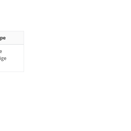
ppe
e
ige