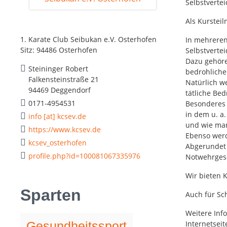
Selbstverte
Als Kurstei
1. Karate Club Seibukan e.V. Osterhofen
In mehreren
Sitz: 94486 Osterhofen
Selbstverte
Dazu gehör
Steininger Robert
bedrohliche 
Falkensteinstraße 21
Natürlich we
94469 Deggendorf
tätliche Be
0171-4954531
Besonderes 
in dem u. a
info [at] kcsev.de
und wie ma
https://www.kcsev.de
Ebenso werd
kcsev_osterhofen
Abgerundet 
profile.php?id=100081067335976
Notwehrges
Wir bieten K
Sparten
Auch für Sc
Weitere Inf
Gesundheitssport
Internetsei