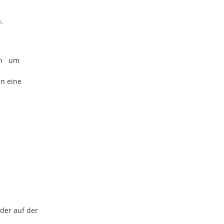
.
ion um
en eine
der auf der