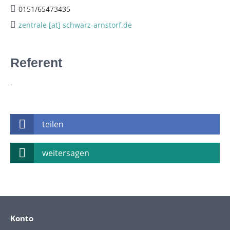
0151/65473435
zentrale [at] schwarz-arnstorf.de
Referent
-
teilen
weitersagen
Konto