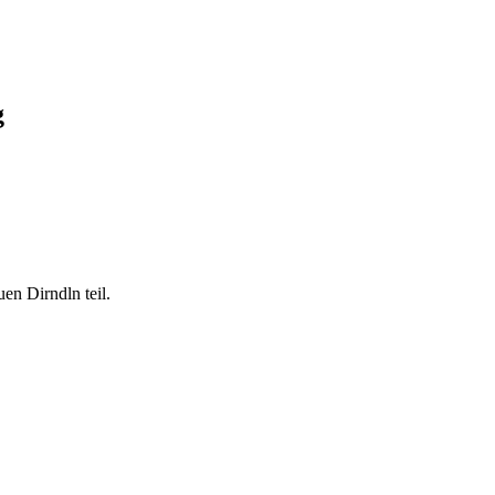
g
en Dirndln teil.