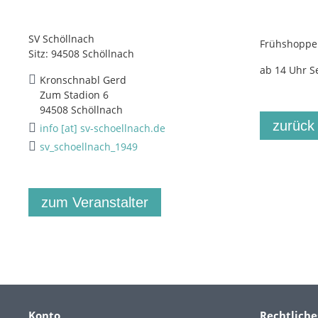
SV Schöllnach
Frühshoppe
Sitz: 94508 Schöllnach
ab 14 Uhr S
Kronschnabl Gerd
Zum Stadion 6
94508 Schöllnach
zurück
info [at] sv-schoellnach.de
sv_schoellnach_1949
zum Veranstalter
Konto
Rechtliche