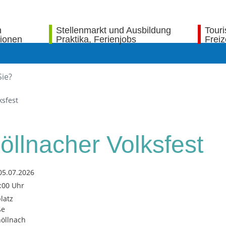
n
Stellenmarkt und Ausbildung
Tour
tionen
Praktika, Ferienjobs
Freiz
ksfest
öllnacher Volksfest
05.07.2026
3:00 Uhr
latz
ße
öllnach