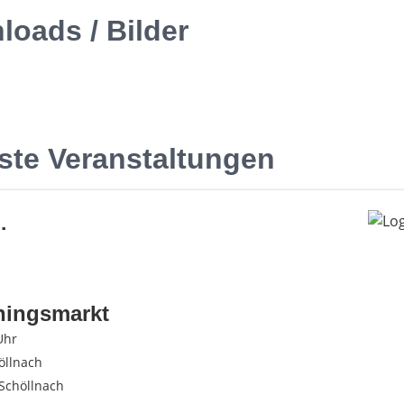
oads / Bilder
ste Veranstaltungen
.
hingsmarkt
Uhr
öllnach
Schöllnach