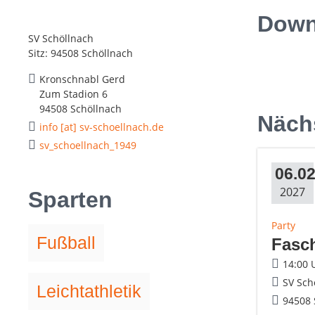
Downl
SV Schöllnach
Sitz: 94508 Schöllnach
Kronschnabl Gerd
Zum Stadion 6
94508 Schöllnach
Näch
info [at] sv-schoellnach.de
sv_schoellnach_1949
06.02
2027
Sparten
Party
Fußball
Fasc
14:00 
SV Sch
Leichtathletik
94508 