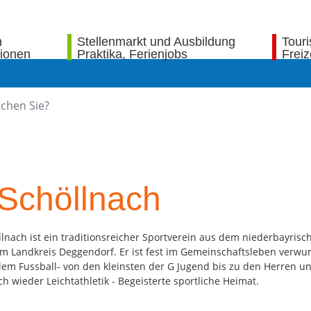
n
Stellenmarkt und Ausbildung
Tour
tionen
Praktika, Ferienjobs
Freiz
Schöllnach
llnach ist ein traditionsreicher Sportverein aus dem niederbayris
Im Landkreis Deggendorf. Er ist fest im Gemeinschaftsleben verwu
allem Fussball- von den kleinsten der G Jugend bis zu den Herren u
h wieder Leichtathletik - Begeisterte sportliche Heimat.