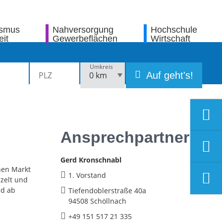
ismus
Nahversorgung
Hochschule
eit
Gewerbeflächen
Wirtschaft
Umkreis
Auf geht's!
Ansprechpartner
Gerd Kronschnabl
chen Markt
1. Vorstand
rzelt und
nd ab
Tiefendoblerstraße 40a
94508 Schöllnach
+49 151 517 21 335