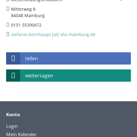
Mitterweg 8
84048 Mainburg
0151 55390472
stefanie.bornhaupt [at] vhs-mainburg.de
teilen
weitersagen
Konto
Login
Mein Kalender