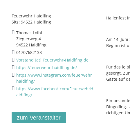
Feuerwehr Haidlfing
Hallenfest i
Sitz: 94522 Haidlfing
Thomas Loibl
Zieglerweg 4
Am 14. Juni 
94522 Haidlfing
Beginn ist u
01707682138
Vorstand [at] Feuerwehr-Haidlfing.de
Für das lei
https://feuerwehr-haidlfing.de/
gesorgt. Zü
https://www.instagram.com/feuerwehr_
Gäste auf d
haidlfing/
https://www.facebook.com/FeuerwehrH
aidlfing/
Ein besonde
Dingolfing-
richtigen U
zum Veranstalter