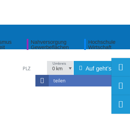
ismus
Nahversorgung
Hochschule
eit
Gewerbeflächen
Wirtschaft
Umkreis
Auf geht's!
teilen