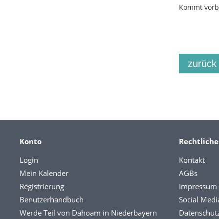
Kommt vorbe
zurück
Konto
Rechtliche
Login
Kontakt
Mein Kalender
AGBs
Registrierung
Impressum
Benutzerhandbuch
Social Medi
Werde Teil von Dahoam in Niederbayern
Datenschut