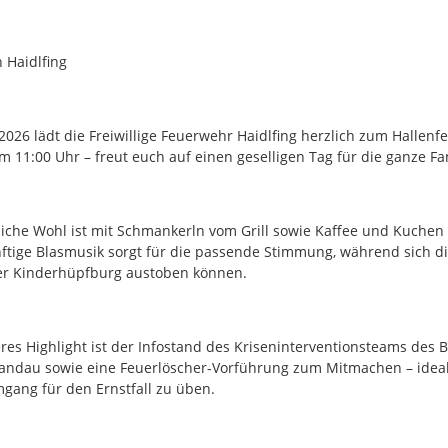
n Haidlfing
2026 lädt die Freiwillige Feuerwehr Haidlfing herzlich zum Hallenfe
m 11:00 Uhr – freut euch auf einen geselligen Tag für die ganze Fa
bliche Wohl ist mit Schmankerln vom Grill sowie Kaffee und Kuchen
nftige Blasmusik sorgt für die passende Stimmung, während sich di
er Kinderhüpfburg austoben können.
res Highlight ist der Infostand des Kriseninterventionsteams des 
Landau sowie eine Feuerlöscher-Vorführung zum Mitmachen – idea
mgang für den Ernstfall zu üben.