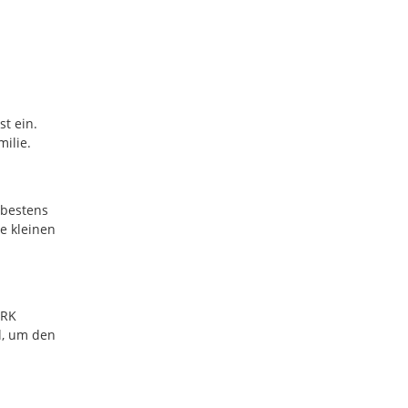
st ein.
milie.
 bestens
e kleinen
BRK
l, um den