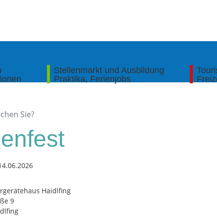
n
Stellenmarkt und Ausbildung
Tour
tionen
Praktika, Ferienjobs
Freiz
lenfest
14.06.2026
gerätehaus Haidlfing
ße 9
dlfing