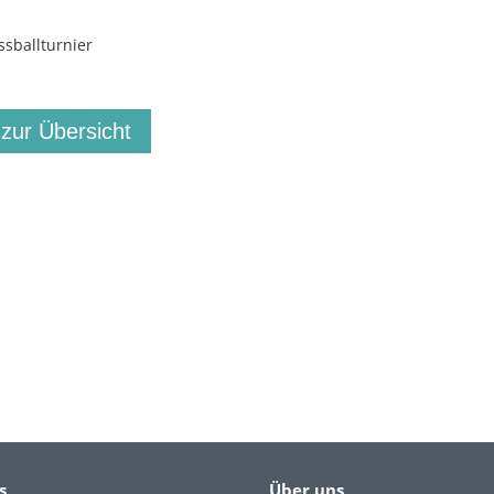
ssballturnier
 zur Übersicht
s
Über uns