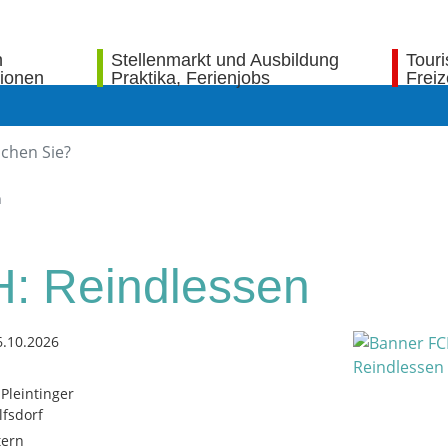
n
Stellenmarkt und Ausbildung
Tour
tionen
Praktika, Ferienjobs
Freiz
n
: Reindlessen
6.10.2026
Pleintinger
fsdorf
tern