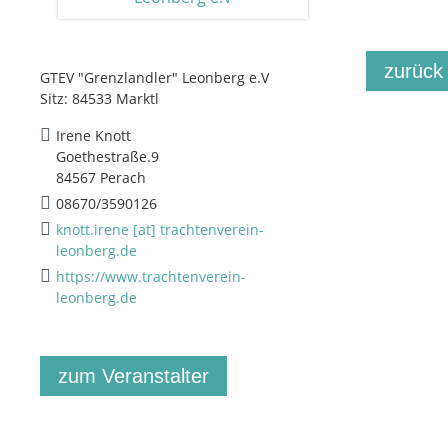
zurück
GTEV "Grenzlandler" Leonberg e.V
Sitz: 84533 Marktl
Irene Knott
Goethestraße.9
84567 Perach
08670/3590126
knott.irene [at] trachtenverein-
leonberg.de
https://www.trachtenverein-
leonberg.de
zum Veranstalter