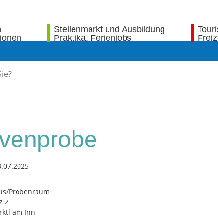
n
Stellenmarkt und Ausbildung
Tour
tionen
Praktika, Ferienjobs
Freiz
ivenprobe
8.07.2025
us/Probenraum
z 2
ktl am Inn