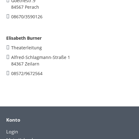
Goethestr.9
84567 Perach
08670/3590126
Elisabeth Burner
Theaterleitung
Alfred-Schlagmann-Straße 1
84367 Zeilarn
08572/9672564
Konto
Login