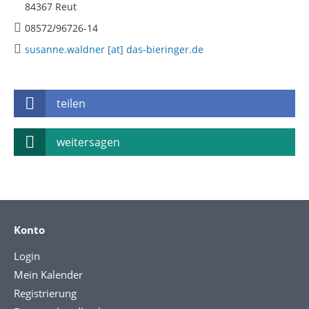
84367 Reut
08572/96726-14
susanne.waldner [at] das-bieringer.de
teilen
weitersagen
Konto
Login
Mein Kalender
Registrierung