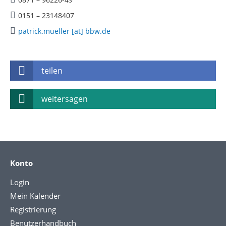
0151 – 23148407
patrick.mueller [at] bbw.de
teilen
weitersagen
Konto
Login
Mein Kalender
Registrierung
Benutzerhandbuch