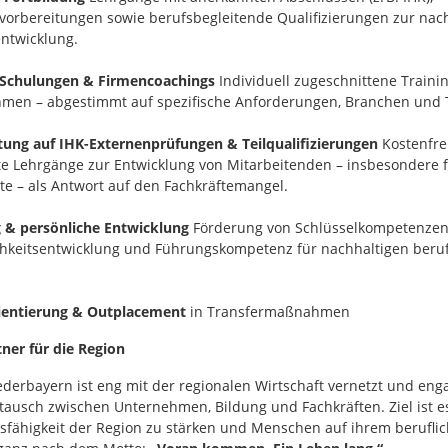
vorbereitungen sowie berufsbegleitende Qualifizierungen zur nac
entwicklung.
Schulungen & Firmencoachings
Individuell zugeschnittene Trainin
men – abgestimmt auf spezifische Anforderungen, Branchen und
tung auf IHK-Externenprüfungen & Teilqualifizierungen
Kostenfrei
te Lehrgänge zur Entwicklung von Mitarbeitenden – insbesondere 
te – als Antwort auf den Fachkräftemangel.
 & persönliche Entwicklung
Förderung von Schlüsselkompetenzen
chkeitsentwicklung und Führungskompetenz für nachhaltigen beruf
ientierung & Outplacement
in Transfermaßnahmen
tner für die Region
derbayern ist eng mit der regionalen Wirtschaft vernetzt und enga
stausch zwischen Unternehmen, Bildung und Fachkräften. Ziel ist es
fähigkeit der Region zu stärken und Menschen auf ihrem berufli