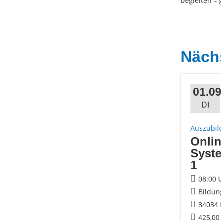
begleiten –
Näch
01.09
DI
Auszubil
Onlin
Syst
1
08:00 
Bildun
84034 
425,00