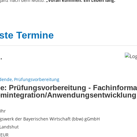
 ganz nach dem Motto:
„Voran kommen. Ein Leben lang.“
ste Termine
.
dende, Prüfungsvorbereitung
e: Prüfungsvorbereitung - Fachinforma
emintegration/Anwendungsentwicklung
Uhr
gswerk der Bayerischen Wirtschaft (bbw) gGmbH
Landshut
 EUR