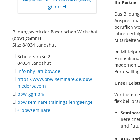
Ihr Partner
Das Bildung
Ansprechpar
beruflich we
Bildungswerk der Bayerischen Wirtschaft
Jahren erfo
(bbw) gGmbH
Mitarbeiten
Sitz: 84034 Landshut
Im Mittelpu
Schillerstraße 2
Firmenkunde
84034 Landshut
modernen Le
info-nby [at] bbw.de
Berufsallta
https://www.bbw-seminare.de/bbw-
Unser Leist
niederbayern
bbw_ggmbh/
Wir bieten 
flexibel, pr
bbw.seminare.trainings.lehrgaenge
@bbwseminare
Seminare
Bereiche
und Futur
Aus- und