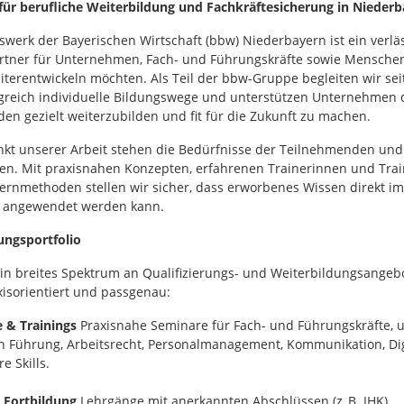
 für berufliche Weiterbildung und Fachkräftesicherung in Nieder
swerk der Bayerischen Wirtschaft (bbw) Niederbayern ist ein verläs
tner für Unternehmen, Fach- und Führungskräfte sowie Menschen,
iterentwickeln möchten. Als Teil der bbw-Gruppe begleiten wir seit
lgreich individuelle Bildungswege und unterstützen Unternehmen d
den gezielt weiterzubilden und fit für die Zukunft zu machen.
nkt unserer Arbeit stehen die Bedürfnisse der Teilnehmenden und
n. Mit praxisnahen Konzepten, erfahrenen Trainerinnen und Trai
rnmethoden stellen wir sicher, dass erworbenes Wissen direkt im
g angewendet werden kann.
ungsportfolio
ein breites Spektrum an Qualifizierungs- und Weiterbildungsangeb
axisorientiert und passgenau:
 & Trainings
Praxisnahe Seminare für Fach- und Führungskräfte, u.
n Führung, Arbeitsrecht, Personalmanagement, Kommunikation, Dig
e Skills.
 Fortbildung
Lehrgänge mit anerkannten Abschlüssen (z. B. IHK),