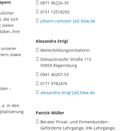
bayern
0871 96226-35
0151 12518292
slicher
 die sich
johann.ramoser [at] bbw.de
 vielen
abei, ihre
Alexandra Strigl
 unserer
Weiterbildungsinitiatorin
nern sowie
Donaustraufer Straße 115
93059 Regensburg
0941 40207-53
0171 9782476
oten –
alexandra.strigl [at] bbw.de
 a. in den
italisierung
Patrick Müller
Berater Privat- und Firmenkunden -
Geförderte Lehrgänge, IHK-Lehrgänge,