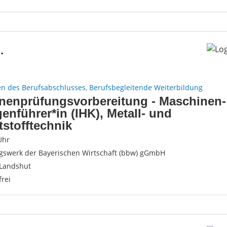
.
n des Berufsabschlusses, Berufsbegleitende Weiterbildung
rnenprüfungsvorbereitung - Maschinen
enführer*in (IHK), Metall- und
stofftechnik
Uhr
gswerk der Bayerischen Wirtschaft (bbw) gGmbH
Landshut
frei