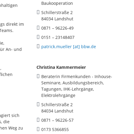
Baukooperation
hhaltigen
Schillerstraße 2
84034 Landshut
gs direkt im
0871 – 96226-49
 Teams.
0151 – 23148407
e,
patrick.mueller [at] bbw.de
für An- und
Christina Kammermeier
,
lichen
Beraterin Firmenkunden - Inhouse-
Seminare, Ausbildungsbereich,
Tagungen, IHK-Lehrgänge,
Elektrolehrgänge
Schillerstraße 2
84034 Landshut
giert sich
0871 – 96226-57
, die
chen Weg zu
0173 5366855