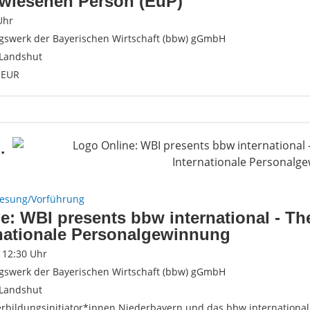
rwiesenen Person (EuP)
Uhr
gswerk der Bayerischen Wirtschaft (bbw) gGmbH
Landshut
 EUR
.
Lesung/Vorführung
e: WBI presents bbw international - T
nationale Personalgewinnung
- 12:30 Uhr
gswerk der Bayerischen Wirtschaft (bbw) gGmbH
Landshut
erbildungsinitiator*innen Niederbayern und das bbw international