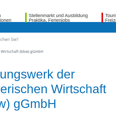
n
Stellenmarkt und Ausbildung
Tour
tionen
Praktika, Ferienjobs
Freiz
 Wirtschaft (bbw) gGmbH
dungswerk der
erischen Wirtschaft
w) gGmbH