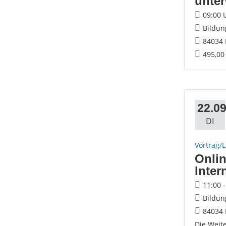
unte
09:00 
Bildun
84034 
495,00
22.09
DI
Vortrag/
Onlin
Inter
11:00 
Bildun
84034 
Die Weit