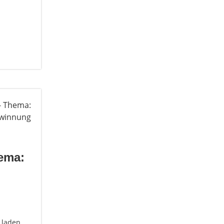
hema:
 laden