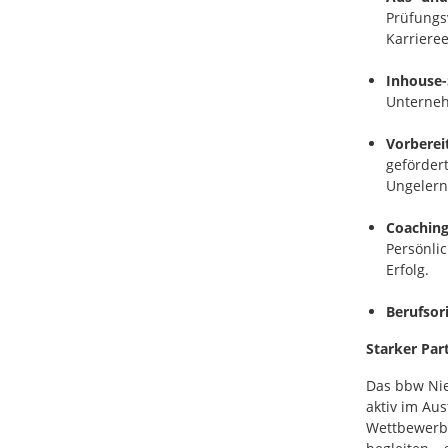
Prüfungs
Karriere
Inhouse-
Unterneh
Vorberei
geförder
Ungelern
Coaching
Persönli
Erfolg.
Berufsor
Starker Par
Das bbw Nie
aktiv im Au
Wettbewerbs