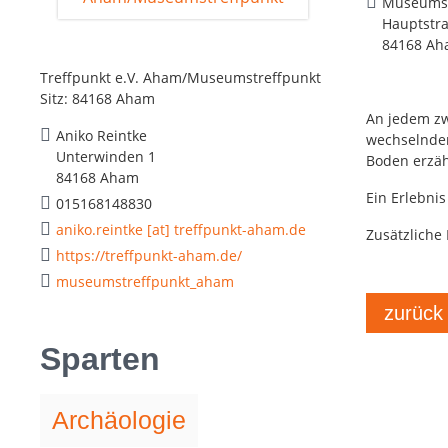
Museumst
Hauptstr
84168 A
Treffpunkt e.V. Aham/Museumstreffpunkt
Sitz: 84168 Aham
An jedem zw
Aniko Reintke
wechselnde
Unterwinden 1
Boden erzäh
84168 Aham
Ein Erlebnis 
015168148830
aniko.reintke [at] treffpunkt-aham.de
Zusätzliche P
https://treffpunkt-aham.de/
museumstreffpunkt_aham
zurück
Sparten
Archäologie