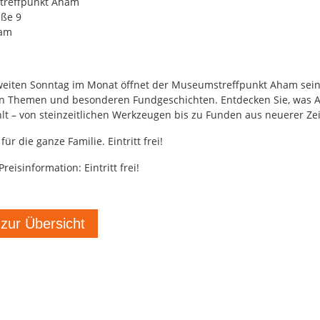
reffpunkt Aham
aße 9
ham
eiten Sonntag im Monat öffnet der Museumstreffpunkt Aham sein
n Themen und besonderen Fundgeschichten. Entdecken Sie, was
lt – von steinzeitlichen Werkzeugen bis zu Funden aus neuerer Zei
für die ganze Familie. Eintritt frei!
reisinformation: Eintritt frei!
 zur Übersicht