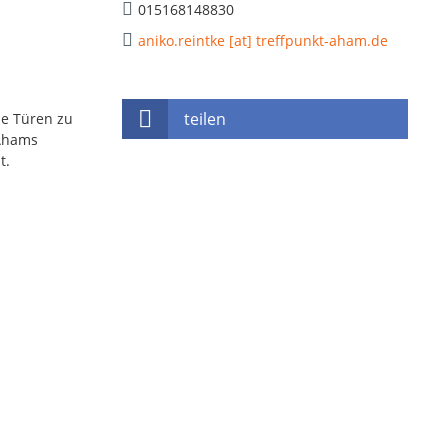
015168148830
aniko.reintke [at] treffpunkt-aham.de
teilen
e Türen zu
 Ahams
t.