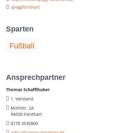
spvggforsthart
Sparten
Fußball
Ansprechpartner
Thomas Schafflhuber
1. Vorstand
Mühlstr. 2A
94550 Forsthart
0170 3535800
info [at] spvgg-forsthart.de