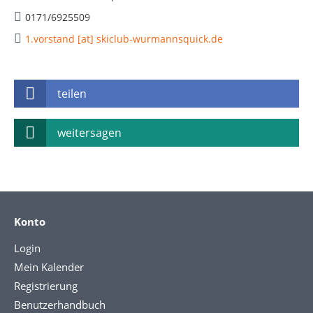
0171/6925509
1.vorstand [at] skiclub-wurmannsquick.de
teilen
weitersagen
Konto
Login
Mein Kalender
Registrierung
Benutzerhandbuch