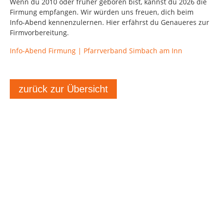
Wenn du 2010 oder frü­her gebo­ren bist, kannst du 2026 die
Fir­mung emp­fan­gen. Wir wür­den uns freu­en, dich beim
Info-Abend ken­nen­zu­ler­nen. Hier erfährst du Genaue­res zur
Firmvorbereitung.
Info-Abend Firmung | Pfarrverband Simbach am Inn
zurück zur Übersicht