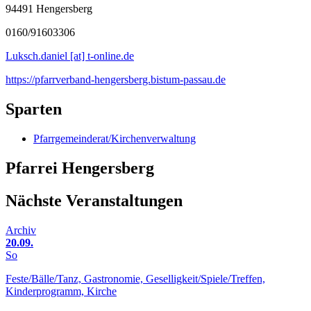
94491 Hengersberg
0160/91603306
Luksch.daniel [at] t-online.de
https://pfarrverband-hengersberg.bistum-passau.de
Sparten
Pfarrgemeinderat/Kirchenverwaltung
Pfarrei Hengersberg
Nächste Veranstaltungen
Archiv
20.09.
So
Feste/Bälle/Tanz, Gastronomie, Geselligkeit/Spiele/Treffen,
Kinderprogramm, Kirche