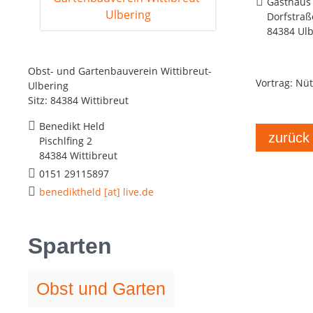
Gasthaus 
Dorfstraß
84384 Ulb
Obst- und Gartenbauverein Wittibreut-
Vortrag: Nü
Ulbering
Sitz: 84384 Wittibreut
Benedikt Held
zurück
Pischlfing 2
84384 Wittibreut
0151 29115897
benediktheld [at] live.de
Sparten
Obst und Garten