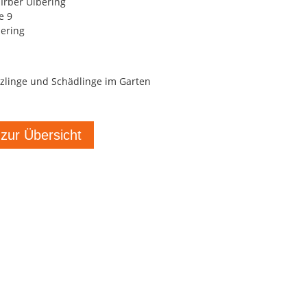
Irber Ulbering
e 9
ering
tzlinge und Schädlinge im Garten
 zur Übersicht