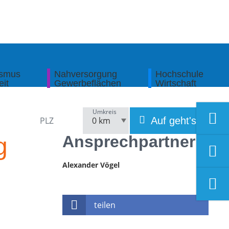
ismus
Nahversorgung
Hochschule
eit
Gewerbeflächen
Wirtschaft
Umkreis
Auf geht's!
Ansprechpartner
g
Alexander Vögel
teilen