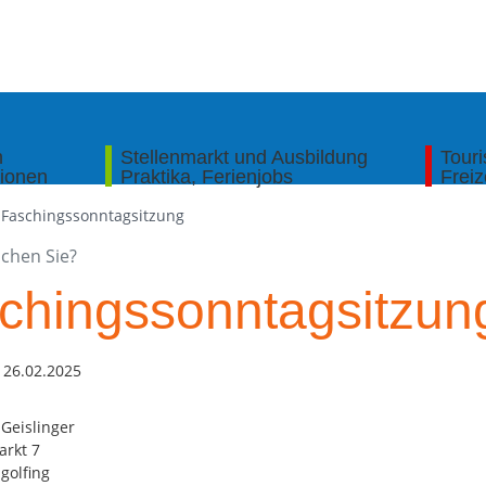
n
Stellenmarkt und Ausbildung
Tour
tionen
Praktika, Ferienjobs
Freiz
Faschingssonntagsitzung
chingssonntagsitzun
 26.02.2025
Geislinger
arkt 7
golfing