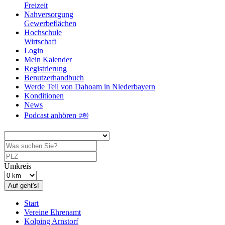
Freizeit
Nahversorgung
Gewerbeflächen
Hochschule
Wirtschaft
Login
Mein Kalender
Registrierung
Benutzerhandbuch
Werde Teil von Dahoam in Niederbayern
Konditionen
News
Podcast anhören 🕬
Umkreis
Auf geht's!
Start
Vereine Ehrenamt
Kolping Arnstorf