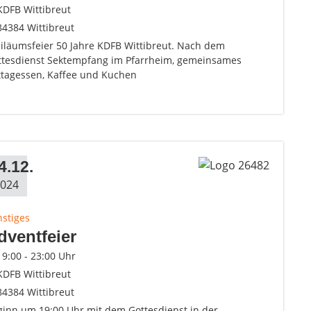
KDFB Wittibreut
84384 Wittibreut
biläumsfeier 50 Jahre KDFB Wittibreut. Nach dem
ttesdienst Sektempfang im Pfarrheim, gemeinsames
ttagessen, Kaffee und Kuchen
4.12.
024
nstiges
dventfeier
19:00 - 23:00 Uhr
KDFB Wittibreut
84384 Wittibreut
ginn um 19:00 Uhr mit dem Gottesdienst in der