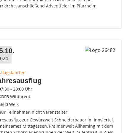
rrkirche, anschließend Adventfeier im Pfarrheim.
5.10.
024
sflugsfahrten
ahresausflug
07:30 - 20:00 Uhr
KDFB Wittibreut
4600 Wels
nur Teilnehmer, nicht Veranstalter
resausflug zur Gewürzwelt Schneiderbauer im Innviertel,
meinsames Mittagessen, Pralinenwelt Allhaming mit dem
chsten Schokoladenbrunnen der Welt, Aufenthalt in Wels