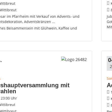
ittibreut
Wittibreut
sar im Pfarrheim mit Verkauf von Advents- und
Ju
tsdekoration, Adventskränzen ...
Go
Mi
hes Beisammensein mit Glühwein, Kaffee und
.
0
2
s
So
eshauptversammlung mit
A
ahlen
- 23:00 Uhr
ittibreut
Wittibreut
Be