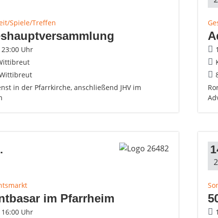
eit/Spiele/Treffen
Ges
eshauptversammlung
A
- 23:00 Uhr
ittibreut
Wittibreut
nst in der Pfarrkirche, anschließend JHV im
Ror
m
Ad
.
1
2
htsmarkt
So
tbasar im Pfarrheim
5
- 16:00 Uhr