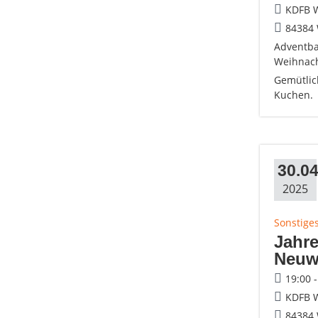
KDFB W
84384 
Adventba
Weihnach
Gemütlic
Kuchen.
30.04
2025
Sonstige
Jahr
Neuw
19:00 
KDFB W
84384 