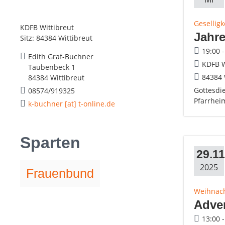
Geselligk
KDFB Wittibreut
Jahr
Sitz: 84384 Wittibreut
19:00 
Edith Graf-Buchner
KDFB W
Taubenbeck 1
84384 
84384 Wittibreut
Gottesdie
08574/919325
Pfarrhei
k-buchner [at] t-online.de
Sparten
29.11
2025
Frauenbund
Weihnac
Adven
13:00 