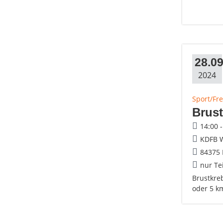
28.09
2024
Sport/Fre
Brus
14:00 
KDFB W
84375 
nur Te
Brustkre
oder 5 k