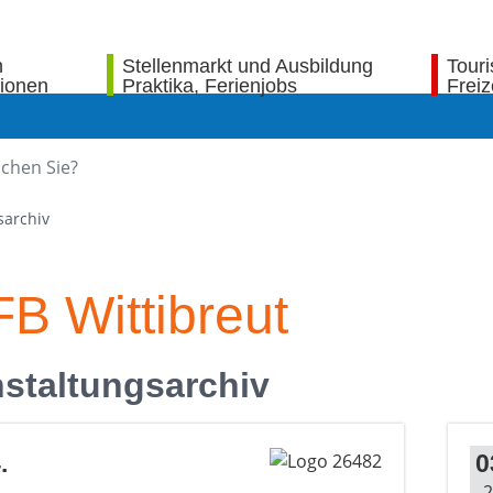
n
Stellenmarkt und Ausbildung
Tour
tionen
Praktika, Ferienjobs
Freiz
sarchiv
B Wittibreut
staltungsarchiv
.
0
2