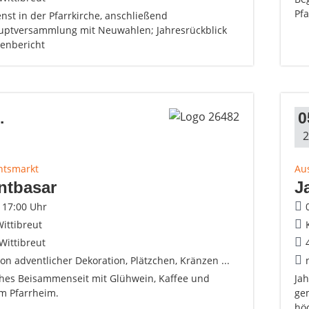
Pfa
nst in der Pfarrkirche, anschließend
uptversammlung mit Neuwahlen; Jahresrückblick
enbericht
.
0
2
htsmarkt
Au
ntbasar
J
- 17:00 Uhr
ittibreut
Wittibreut
on adventlicher Dekoration, Plätzchen, Kränzen ...
hes Beisammenseit mit Glühwein, Kaffee und
Jah
m Pfarrheim.
ge
hö