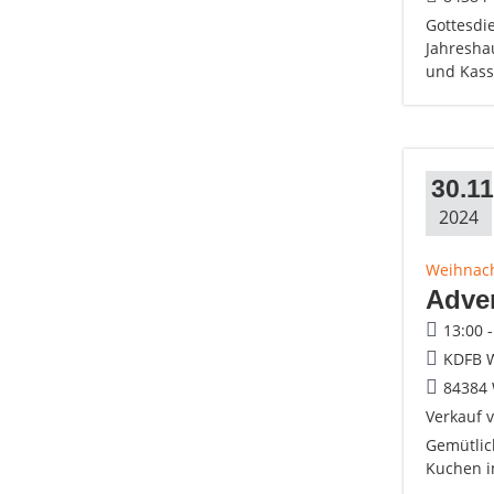
Gottesdie
Jahresha
und Kass
30.11
2024
Weihnac
Adve
13:00 
KDFB W
84384 
Verkauf v
Gemütlic
Kuchen i