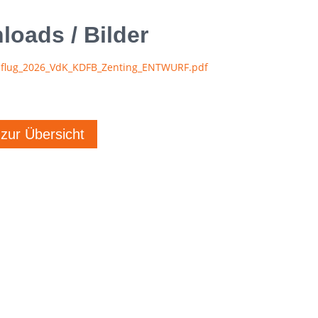
oads / Bilder
sflug_2026_VdK_KDFB_Zenting_ENTWURF.pdf
 zur Übersicht