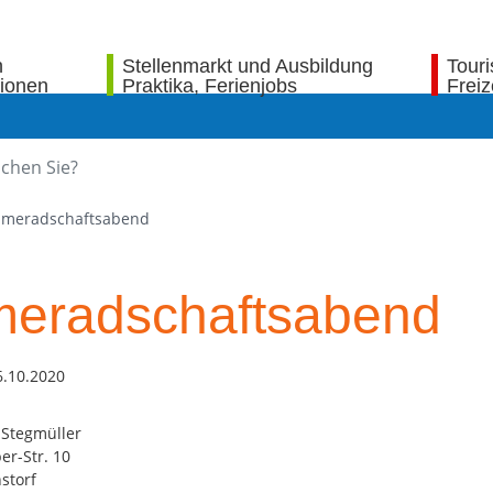
n
Stellenmarkt und Ausbildung
Tour
tionen
Praktika, Ferienjobs
Freiz
meradschaftsabend
eradschaftsabend
6.10.2020
 Stegmüller
er-Str. 10
storf