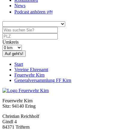
Konditionen
News
Podcast anhören 🕬
Umkreis
Auf geht's!
Start
Vereine Ehrenamt
Feuerwehr Kirn
Generalversammlung FF Kirn
Feuerwehr Kirn
Sitz: 94140 Ering
Christian Reichholf
Gindl 4
84371 Triftern