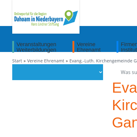
Veranstaltungen
Vereine
Firme
Weiterbildungen
Ehrenamt
Institu
Start
Vereine Ehrenamt
Evang.-Luth. Kirchengemeinde 
Eva
Kir
Gan