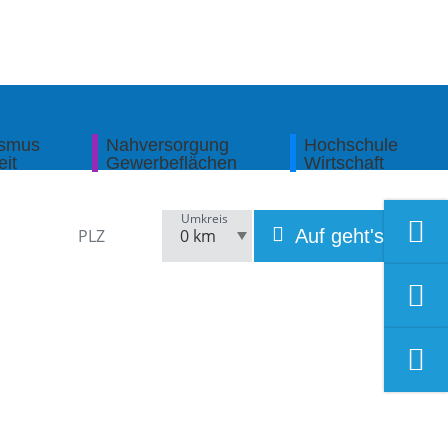
ismus
Nahversorgung
Hochschule
eit
Gewerbeflächen
Wirtschaft
Umkreis
Auf geht's!