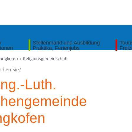
n
Stellenmarkt und Ausbildung
Tour
tionen
Praktika, Ferienjobs
Freiz
Gangkofen
Religionsgemeinschaft
ng.-Luth.
chengemeinde
gkofen