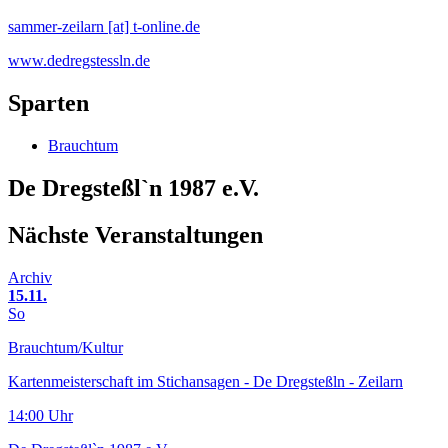
sammer-zeilarn [at] t-online.de
www.dedregstessln.de
Sparten
Brauchtum
De Dregsteßl`n 1987 e.V.
Nächste Veranstaltungen
Archiv
15.11.
So
Brauchtum/Kultur
Kartenmeisterschaft im Stichansagen - De Dregsteßln - Zeilarn
14:00 Uhr