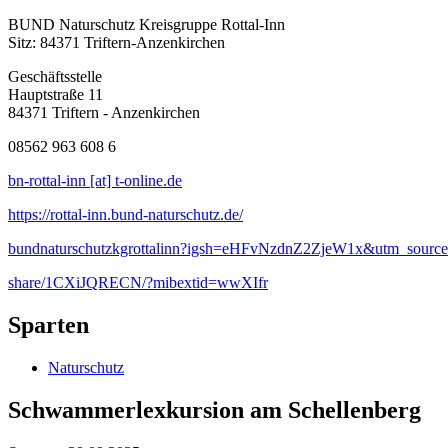
BUND Naturschutz Kreisgruppe Rottal-Inn
Sitz: 84371 Triftern-Anzenkirchen
Geschäftsstelle
Hauptstraße 11
84371 Triftern - Anzenkirchen
08562 963 608 6
bn-rottal-inn [at] t-online.de
https://rottal-inn.bund-naturschutz.de/
bundnaturschutzkgrottalinn?igsh=eHFvNzdnZ2ZjeW1x&utm_source
share/1CXiJQRECN/?mibextid=wwXIfr
Sparten
Naturschutz
Schwammerlexkursion am Schellenberg