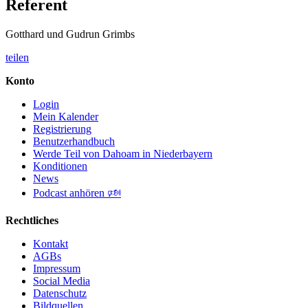
Referent
Gotthard und Gudrun Grimbs
teilen
Konto
Login
Mein Kalender
Registrierung
Benutzerhandbuch
Werde Teil von Dahoam in Niederbayern
Konditionen
News
Podcast anhören 🕬
Rechtliches
Kontakt
AGBs
Impressum
Social Media
Datenschutz
Bildquellen