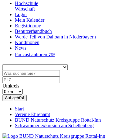
Hochschule
Wirtschaft
Login
Mein Kalender
Registrierung
Benutzerhandbuch
Werde Teil von Dahoam in Niederbayern
Konditionen
News
Podcast anhören 🕬
Umkreis
Auf geht's!
Start
Vereine Ehrenamt
BUND Naturschutz Kreisgruppe Rottal-Inn
Schwammerlexkursion am Schellenberg