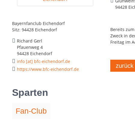
Glühweins
94428 Eic
Bayernfanclub Eichendorf
Bereits zum
Sitz: 94428 Eichendorf
Zweck in de
Richard Gerl
Freitag im 
Pfauenweg 4
94428 Eichendorf
info [at] bfc-eichendorf.de
zurück
https://www.bfc-eichendorf.de
Sparten
Fan-Club