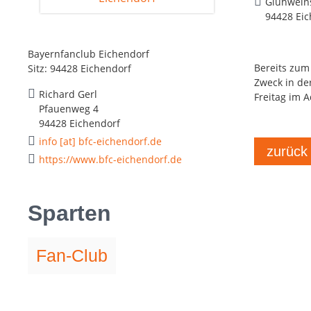
Glühweins
94428 Eic
Bayernfanclub Eichendorf
Bereits zum
Sitz: 94428 Eichendorf
Zweck in de
Richard Gerl
Freitag im 
Pfauenweg 4
94428 Eichendorf
info [at] bfc-eichendorf.de
zurück
https://www.bfc-eichendorf.de
Sparten
Fan-Club