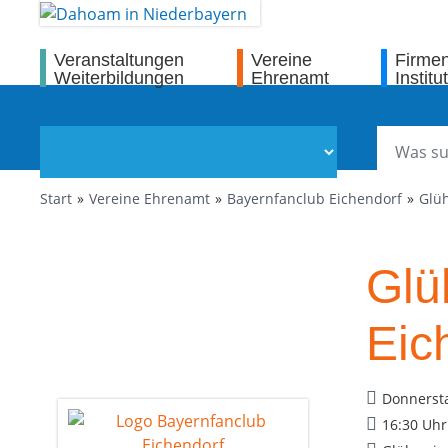
Veranstaltungen
Vereine
Firme
Weiterbildungen
Ehrenamt
Institu
Start
Vereine Ehrenamt
Bayernfanclub Eichendorf
Glüh
Glü
Eic
Donnersta
16:30 Uhr