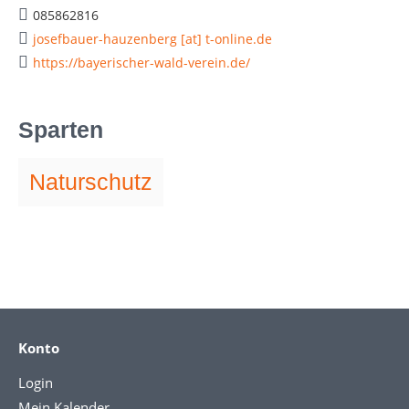
085862816
josefbauer-hauzenberg [at] t-online.de
https://bayerischer-wald-verein.de/
Sparten
Naturschutz
Konto
Login
Mein Kalender