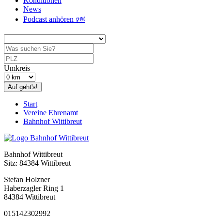
Konditionen
News
Podcast anhören 🕬
Umkreis
Auf geht's!
Start
Vereine Ehrenamt
Bahnhof Wittibreut
Bahnhof Wittibreut
Sitz: 84384 Wittibreut
Stefan Holzner
Haberzagler Ring 1
84384 Wittibreut
015142302992