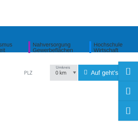
ismus
Nahversorgung
Hochschule
eit
Gewerbeflächen
Wirtschaft
Umkreis
Auf geht's!