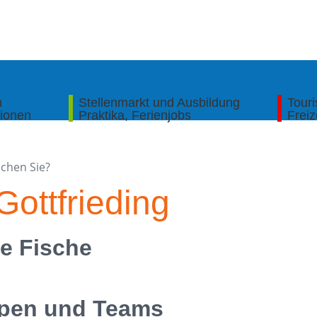
n
Stellenmarkt und Ausbildung
Tour
tionen
Praktika, Ferienjobs
Freiz
Gottfrieding
e Fische
pen und Teams