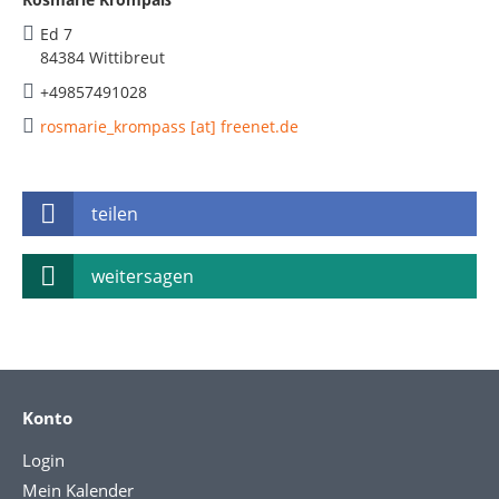
Ed 7
84384 Wittibreut
+49857491028
rosmarie_krompass [at] freenet.de
teilen
weitersagen
Konto
Login
Mein Kalender