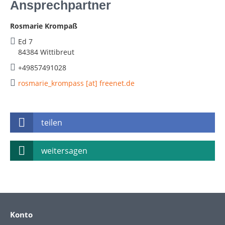
Ansprechpartner
Rosmarie Krompaß
Ed 7
84384 Wittibreut
+49857491028
rosmarie_krompass [at] freenet.de
teilen
weitersagen
Konto