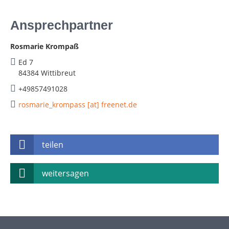
Ansprechpartner
Rosmarie Krompaß
Ed 7
84384 Wittibreut
+49857491028
rosmarie_krompass [at] freenet.de
teilen
weitersagen